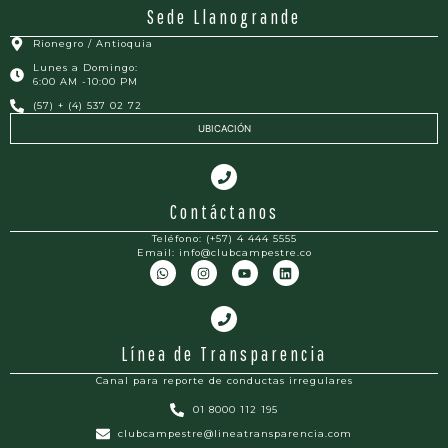
Sede Llanogrande
Rionegro / Antioquia
Lunes a Domingo:
6:00 AM -10:00 PM
(57) + (4) 537 02 72
UBICACIÓN
Contáctanos
Teléfono: (+57) 4 444 5555
Email: info@clubcampestre.co
Línea de Transparencia
Canal para reporte de conductas irregulares
01 8000 112 195
clubcampestre@lineatransparencia.com